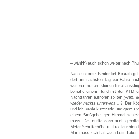
– wähhh) auch schon weiter nach Phu
Nach unserem Kinderdorf Besuch geht
dort am nächsten Tag per Fähre nach
weiteren netten, kleinen Insel auskli
beinahe einem Hund mit der KTM ein
Nachtfahren aufhören sollten
[
Anm. de
wieder nachts unterwegs… ]
. Der Köt
und ich werde kurzfristig und ganz sp
einem Stoßgebet gen Himmel schicke
muss. Das dürfte dann auch geholf
Meter Schulterhöhe (mit rot leuchten
Man muss sich halt auch beim lieben H