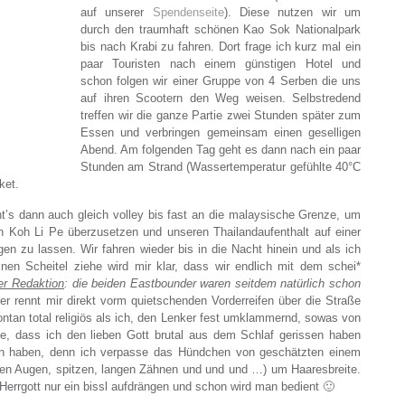
auf unserer
Spendenseite
). Diese nutzen wir um
durch den traumhaft schönen Kao Sok Nationalpark
bis nach Krabi zu fahren. Dort frage ich kurz mal ein
paar Touristen nach einem günstigen Hotel und
schon folgen wir einer Gruppe von 4 Serben die uns
auf ihren Scootern den Weg weisen. Selbstredend
treffen wir die ganze Partie zwei Stunden später zum
Essen und verbringen gemeinsam einen geselligen
Abend. Am folgenden Tag geht es dann nach ein paar
Stunden am Strand (Wassertemperatur gefühlte 40°C
ket.
’s dann auch gleich volley bis fast an die malaysische Grenze, um
 Koh Li Pe überzusetzen und unseren Thailandaufenthalt auf einer
ngen zu lassen. Wir fahren wieder bis in die Nacht hinein und als ich
en Scheitel ziehe wird mir klar, dass wir endlich mit dem schei*
r Redaktion
:
die beiden Eastbounder waren seitdem natürlich schon
er rennt mir direkt vorm quietschenden Vorderreifen über die Straße
ontan total religiös als ich, den Lenker fest umklammernd, sowas von
, dass ich den lieben Gott brutal aus dem Schlaf gerissen haben
en haben, denn ich verpasse das Hündchen von geschätzten einem
den Augen, spitzen, langen Zähnen und und und …) um Haaresbreite.
errgott nur ein bissl aufdrängen und schon wird man bedient 🙂