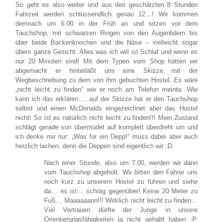
So geht es also weiter und aus den geschätzten 8 Stunden
Fahrzeit werden schlussendlich genau 12…! Wir kommen
demnach um 6.00 in der Früh an und sitzen vor dem
Tauchshop, mit schwarzen Ringen von den Augenlidern bis
über beide Backenknochen und die Nase – vielleicht sogar
übers ganze Gesicht. Alles was ich will ist Schlaf und wenn es
nur 20 Minuten sind! Mit dem Typen vom Shop hatten wir
abgemacht er hinterläßt uns eine Skizze mit der
Wegbeschreibung zu dem von ihm gebuchten Hostel. Es wäre
„nicht leicht zu finden“ wie er noch am Telefon meinte. Wie
kann ich das erklären…, auf der Skizze hat er den Tauchshop
selbst und einen McDonalds eingezeichnet aber das Hostel
nicht! So ist es natürlich nicht leicht zu finden!!! Mein Zustand
schlägt gerade von übermüdet auf komplett überdreht um und
ich denke mir nur: „Was für ein Depp!“ muss dabei aber auch
herzlich lachen, denn die Deppen sind eigentlich wir :D.
Nach einer Stunde, also um 7.00, werden wir dann
vom Tauchshop abgeholt. Wir bitten den Fahrer uns
noch kurz zu unserem Hostel zu führen und siehe
da… es ist… schräg gegenüber! Keine 20 Meter zu
Fuß… Maaaaaann!!! Wirklich nicht leicht zu finden…
Viel Vertrauen dürfte der Junge in unsere
Orientierungsfähigkeiten ja nicht gehabt haben :P.