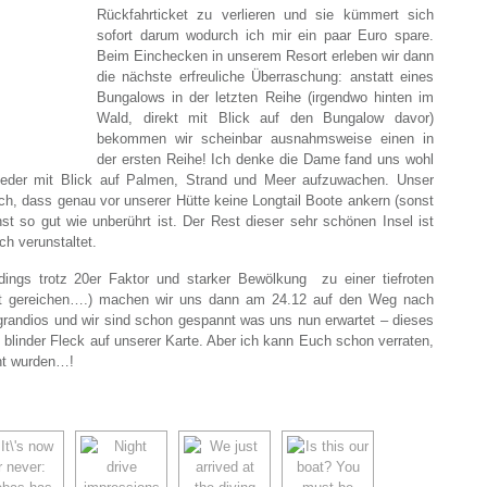
Rückfahrticket zu verlieren und sie kümmert sich
sofort darum wodurch ich mir ein paar Euro spare.
Beim Einchecken in unserem Resort erleben wir dann
die nächste erfreuliche Überraschung: anstatt eines
Bungalows in der letzten Reihe (irgendwo hinten im
Wald, direkt mit Blick auf den Bungalow davor)
bekommen wir scheinbar ausnahmsweise einen in
der ersten Reihe! Ich denke die Dame fand uns wohl
 wieder mit Blick auf Palmen, Strand und Meer aufzuwachen. Unser
ch, dass genau vor unserer Hütte keine Longtail Boote ankern (sonst
st so gut wie unberührt ist. Der Rest dieser sehr schönen Insel ist
sch verunstaltet.
dings trotz 20er Faktor und starker Bewölkung zu einer tiefroten
ust gereichen….) machen wir uns dann am 24.12 auf den Weg nach
grandios und wir sind schon gespannt was uns nun erwartet – dieses
 blinder Fleck auf unserer Karte. Aber ich kann Euch schon verraten,
cht wurden…!