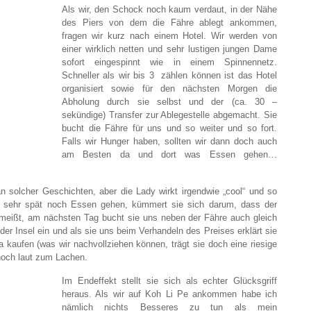
Als wir, den Schock noch kaum verdaut, in der Nähe
des Piers von dem die Fähre ablegt ankommen,
fragen wir kurz nach einem Hotel. Wir werden von
einer wirklich netten und sehr lustigen jungen Dame
sofort eingespinnt wie in einem Spinnennetz.
Schneller als wir bis 3 zählen können ist das Hotel
organisiert sowie für den nächsten Morgen die
Abholung durch sie selbst und der (ca. 30 –
sekündige) Transfer zur Ablegestelle abgemacht. Sie
bucht die Fähre für uns und so weiter und so fort.
Falls wir Hunger haben, sollten wir dann doch auch
am Besten da und dort was Essen gehen…
n solcher Geschichten, aber die Lady wirkt irgendwie „cool“ und so
wir sehr spät noch Essen gehen, kümmert sie sich darum, dass der
ißt, am nächsten Tag bucht sie uns neben der Fähre auch gleich
der Insel ein und als sie uns beim Verhandeln des Preises erklärt sie
aufen (was wir nachvollziehen können, trägt sie doch eine riesige
noch laut zum Lachen.
Im Endeffekt stellt sie sich als echter Glücksgriff
heraus. Als wir auf Koh Li Pe ankommen habe ich
nämlich nichts Besseres zu tun als mein