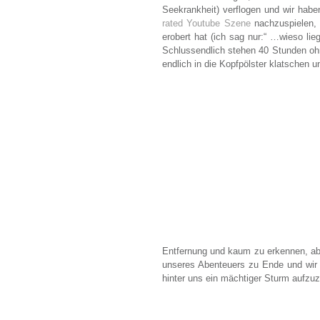
Seekrankheit) verflogen und wir hab
rated Youtube Szene
nachzuspielen, 
erobert hat (ich sag nur:“ …wieso li
Schlussendlich stehen 40 Stunden oh
endlich in die Kopfpölster klatschen 
Entfernung und kaum zu erkennen, aber
unseres Abenteuers zu Ende und wir v
hinter uns ein mächtiger Sturm aufzuzi