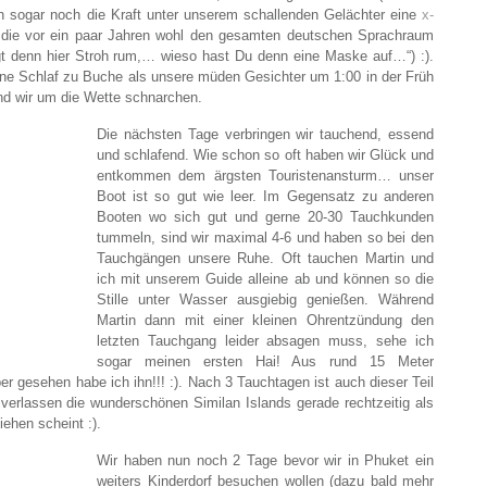
en sogar noch die Kraft unter unserem schallenden Gelächter eine
x-
die vor ein paar Jahren wohl den gesamten deutschen Sprachraum
egt denn hier Stroh rum,… wieso hast Du denn eine Maske auf…“) :).
ne Schlaf zu Buche als unsere müden Gesichter um 1:00 in der Früh
und wir um die Wette schnarchen.
Die nächsten Tage verbringen wir tauchend, essend
und schlafend. Wie schon so oft haben wir Glück und
entkommen dem ärgsten Touristenansturm… unser
Boot ist so gut wie leer. Im Gegensatz zu anderen
Booten wo sich gut und gerne 20-30 Tauchkunden
tummeln, sind wir maximal 4-6 und haben so bei den
Tauchgängen unsere Ruhe. Oft tauchen Martin und
ich mit unserem Guide alleine ab und können so die
Stille unter Wasser ausgiebig genießen. Während
Martin dann mit einer kleinen Ohrentzündung den
letzten Tauchgang leider absagen muss, sehe ich
sogar meinen ersten Hai! Aus rund 15 Meter
 gesehen habe ich ihn!!! :). Nach 3 Tauchtagen ist auch dieser Teil
erlassen die wunderschönen Similan Islands gerade rechtzeitig als
ehen scheint :).
Wir haben nun noch 2 Tage bevor wir in Phuket ein
weiters Kinderdorf besuchen wollen (dazu bald mehr